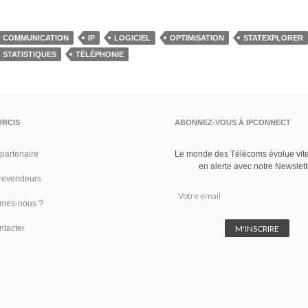
COMMUNICATION
IP
LOGICIEL
OPTIMISATION
STATEXPLORER
STATISTIQUES
TÉLÉPHONIE
RCIS
ABONNEZ-VOUS À IPCONNECT
partenaire
Le monde des Télécoms évolue vite
en alerte avec notre Newslett
revendeurs
mes-nous ?
ntacter