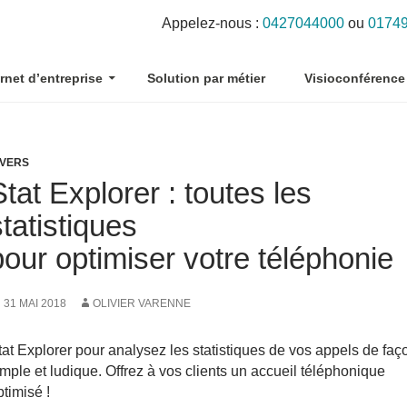
Appelez-nous :
0427044000
ou
0174
ernet d’entreprise
Solution par métier
Visioconférence
rchives par mot-clé : Statistiques
IVERS
Stat Explorer : toutes les
statistiques
pour optimiser votre téléphonie
31 MAI 2018
OLIVIER VARENNE
tat Explorer pour analysez les statistiques de vos appels de faç
imple et ludique. Offrez à vos clients un accueil téléphonique
ptimisé !