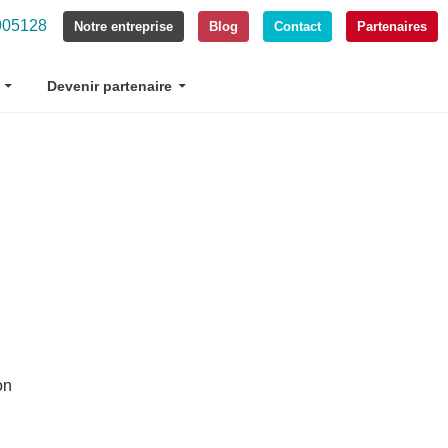
905128
Notre entreprise
Blog
Contact
Partenaires
Devenir partenaire
on